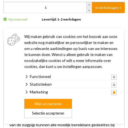
In winkelwagen +
Op voorraad
Levertijd: 1-2 werkdagen
Wij maken gebruik van cookies om het bezoek aan onze
website nog makkelijker en persoonlijker te maken en
Omschrijving
Specificaties
om u relevante aanbiedingen op basis van uw interesses
te kunnen doen. Wenst u alleen gebruik te maken van
noodzakelijke cookies of wilt u meer informatie over
De Tetra GC bodemreiniger is een comfortabele en
cookies, dan kunt u uw instellingen aanpasssen.
eenvoudig te bedienen bodemreiniger. Inclusief slang met
Functioneel
een lengte van 180 cm en twee slanghouders.
Statistieken
De bodemreiniger heeft een snelstartventiel voor het
Marketing
aanzuigen van het water. Het beschermrooster voorkomt dat
Alles accepteren
vissen of grind opgezogen worden. De innovatieve draaiknop
past zich aan elke beweging van de bodemreiniger aan,
Selectie accepteren
zonder dat de slang knikt. Dankzij de driehoekige constructie
van de zuigpijp kunnen alle moeilijk bereikbare gedeeltes bij