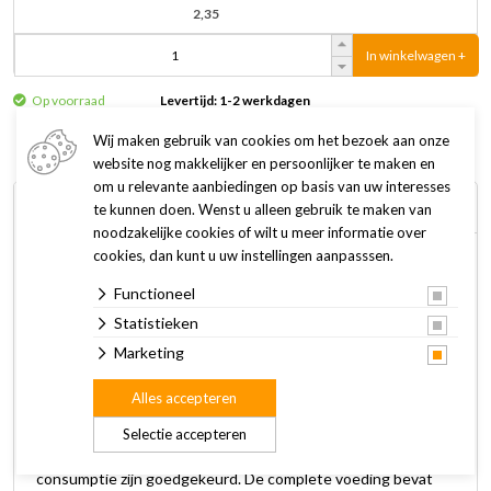
2,35
In winkelwagen +
Op voorraad
Levertijd: 1-2 werkdagen
Wij maken gebruik van cookies om het bezoek aan onze
website nog makkelijker en persoonlijker te maken en
om u relevante aanbiedingen op basis van uw interesses
Omschrijving
Specificaties
te kunnen doen. Wenst u alleen gebruik te maken van
noodzakelijke cookies of wilt u meer informatie over
cookies, dan kunt u uw instellingen aanpasssen.
Farmfood Fresh Menu is een natuurlijke, gezonde en
Functioneel
smakelijke complete maaltijd voor jouw hond. Het is de
perfecte voeding die buiten de koelkast houdbaar is. Een
Statistieken
ideaal alternatief voor verse diepvriesvoeding voor honden.
Marketing
Alles accepteren
Het Farmfood Fresh Menu is zachtgestoomd vers vlees,
geschikt voor alle honden van alle leeftijden. De dierlijke
Selectie accepteren
ingrediënten komen van dieren die voor menselijke
consumptie zijn goedgekeurd. De complete voeding bevat