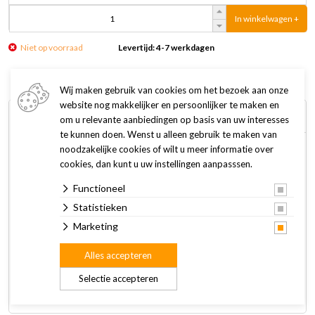
In winkelwagen +
Niet op voorraad
Levertijd: 4-7 werkdagen
Wij maken gebruik van cookies om het bezoek aan onze
website nog makkelijker en persoonlijker te maken en
Omschrijving
Specificaties
om u relevante aanbiedingen op basis van uw interesses
te kunnen doen. Wenst u alleen gebruik te maken van
noodzakelijke cookies of wilt u meer informatie over
ESVE Knaagdiersticks Honing zijn smaakvolle voedings- en
cookies, dan kunt u uw instellingen aanpasssen.
traktatie stangen, boordevol belangrijke voedingsstoffen,
Functioneel
geheel afgestemd op de behoefte van jouw konijn/knaagdier.
Statistieken
Bij de samenstelling is o.a. gebruik gemaakt van de beste
Marketing
grondstoffen welke knaagdieren graag tot zich nemen.
Alles accepteren
Aangevuld met de noodzakelijke vitamines, welke de
weerstand verhoogt en bijdraagt tot gezonde dieren met
Selectie accepteren
een mooie vacht.