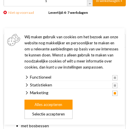
In winkelwagen +
Niet op voorraad
Levertijd: 4-7 werkdagen
Wij maken gebruik van cookies om het bezoek aan onze
Omschrijving
Specificaties
website nog makkelijker en persoonlijker te maken en
om u relevante aanbiedingen op basis van uw interesses
te kunnen doen. Wenst u alleen gebruik te maken van
Vitakraft Rollinis papegaai met zaden, vruchten en groente
noodzakelijke cookies of wilt u meer informatie over
zijn naast een verantwoorde snack een actief speeltje voor
cookies, dan kunt u uw instellingen aanpasssen.
papegaaien.
Functioneel
De Rollinis zijn bedoeld om los op de bodem te leggen. Door
Statistieken
de ronde vorm moet de papegaai extra moeite doen om ervan
Marketing
te kunnen eten.
Alles accepteren
Kenmerken:
Selectie accepteren
voor alle knaagdieren en konijnen
met bosbessen